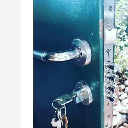
em
Santo
Amaro